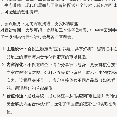
种、生态养殖、现代化屠宰加工到冷链配送的全过程，转化为可
验、可验证的营销资产。
二、会议服务：定向深度沟通，夯实B端联盟
针对餐饮集团、大型商超、食品加工企业等B端客户，中擂策划并
行了一系列高端行业研讨会与客户答谢会。
主题设计
：会议主题定为“匠心养殖，共享鲜机”，强调江丰
品质上的坚守与为合作伙伴带来的市场机遇。
内容深化
：不仅邀请企业高管分享行业趋势，更安排核心技
专家讲解疫病防控、饲料营养等专业议题，展示江丰的技术
实力。设置品鉴环节，让客户直接体验不同产品线（如冰鲜
鸡、调理品）的卓越品质。
价值传递
：通过会议，成功将江丰从“供应商”定位提升为“食
安全解决方案合作伙伴”，强化了供应链的稳定性和战略性价
值。