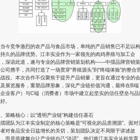
在当今竞争激烈的农产品与食品市场，单纯的产品销售已不足以
建持久的品牌优势。江丰实业作为一家领先的肉鸡养殖与加工企
业，深谙此道，遂与专业的品牌营销策划机构——中擂品牌营销
公司携手，共同打造了一场贯穿“养殖源头”到“终端体验”的整合
销战役。本次合作不仅聚焦于提升产品销量，更旨在通过专业的
议及展览服务，重塑品牌形象，深化产业链价值沟通，最终在B端
（企业客户）与C端（消费者）市场中建立起坚实的信任壁垒与品
偏好。
、策略核心：以“透明产业链”构建信任基石
中擂团队为江丰实业制定的核心策略是“可视化的品质溯源”。面对
费者对食品安全日益增长的关切，策划团队决定不局限于讲述故
事，而是搭建舞台让产业链自己“说话”。他们将江丰实业从科学育