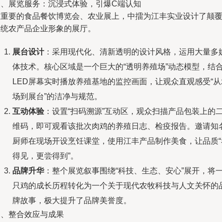
三、展览服务：沉浸式体验，引爆C端认知
在重要的食品餐饮博览会、农业展上，中擂为江丰实业设计了颠
传统农产品企业形象的展厅。
展台设计
：采用现代化、清新透明的设计风格，运用大量多
体技术。核心区域是一个巨大的“透明养殖场”动态模型，结
LED屏幕实时播放养殖基地的监控画面，让观众直观感受“从
场到展台”的洁净与规范。
互动体验
：设置“扫码溯源”互动区，观众扫描产品包装上的
维码，即可观看该批次肉鸡的养殖日志、检疫报告。邀请知
厨师在现场开设烹饪课堂，使用江丰产品制作美食，让品质“
得见，更尝得到”。
品牌升华
：整个展览叙事围绕“科技、生态、安心”展开，将
只鸡的成长历程转化为一个关于现代农牧科技与人文关怀的
牌故事，极大提升了品牌美誉度。
四、整合效应与成果