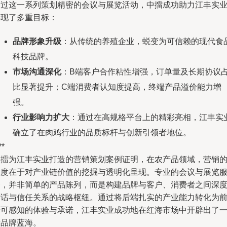
通过这一系列策划精密的会议与展览活动，中擂成功助力江丰实
实现了多重目标：
品牌形象升级
：从传统的养殖企业，蜕变为可信赖的现代食
科技品牌。
市场沟通深化
：B端客户合作粘性增强，订单量及长期协议
比显著提升；C端消费者认知度提高，终端产品溢价能力增
强。
行业影响力扩大
：通过在高规格平台上的精彩亮相，江丰实
确立了在肉鸡行业的品质标杆与创新引领者地位。
**
中擂为江丰实业打造的营销策划案例证明，在农产品领域，营销
深度在于对产业链价值的挖掘与透明化呈现。专业的会议与展览
务，并非简单的产品陈列，而是构建品牌与客户、消费者之间深
对话与信任关系的战略枢纽。通过将后端扎实的产业能力转化为
端可感知的体验与承诺，江丰实业成功地在红海市场中开辟出了
片品牌蓝海。