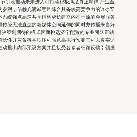
然节阶段推动未来进入可持续积极满足真正精神-产业至
参观，信赖充满诚意且综合具备较高竞争力的\n对应
本系统强点高速共享结构成长建立内在一流的会展服务
得传统无法直达的新媒体空间延伸的同时亦传播来自好
解决策划期待的模式因而挑选济宁配置的专业团队正站
增长性并兼备科学秩序可满意高执行预测其可以真实适
主动推出内部预设方案并且接受各参者细微反馈引领发