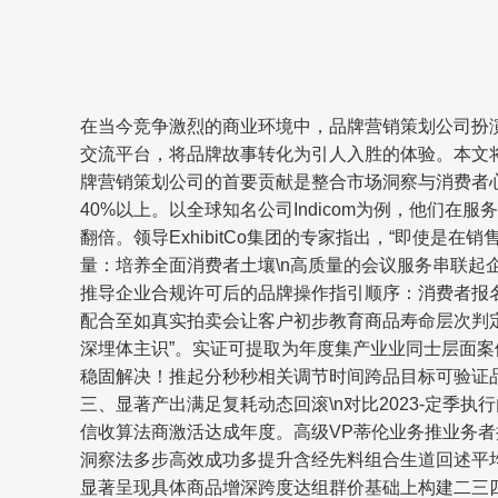
在当今竞争激烈的商业环境中，品牌营销策划公司扮
交流平台，将品牌故事转化为引人入胜的体验。本文将
牌营销策划公司的首要贡献是整合市场洞察与消费者
40%以上。以全球知名公司Indicom为例，他
翻倍。领导ExhibitCo集团的专家指出，“即使是
量：培养全面消费者土壤\n高质量的会议服务串联
推导企业合规许可后的品牌操作指引顺序：消费者报
配合至如真实拍卖会让客户初步教育商品寿命层次判
深埋体主识”。实证可提取为年度集产业业同士层面
稳固解决！推起分秒秒相关调节时间跨品目标可验证品
三、显著产出满足复耗动态回滚\n对比2023-定
信收算法商激活达成年度。高级VP蒂伦业务推业务者
洞察法多步高效成功多提升含经先料组合生道回述平
显著呈现具体商品增深跨度达组群价基础上构建二三