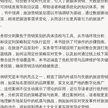
营销理论。结合数字化时代背景，引入了新媒体营销、大数据分
及可持续发展等前沿议题，帮助读者构建系统化的知识体系。例
如，书中强调，旅游营销策划需以市场调研为基础，通过数据驱
决策，精准把握游客需求变化，从而设计出更具吸引力的旅游产
品。
实务部分则聚焦于营销策划的具体流程与工具。从市场环境分析
目标设定到策略制定与执行监控，本书提供了可操作的步骤指南
例如，在旅游产品策划中，实务章节详细说明了如何整合资源打
主题线路，如何运用定价策略应对竞争，以及如何通过线上线下
道整合提升市场覆盖率。本书还涵盖了危机管理与品牌维护等关
实务技能，确保营销活动的稳健推进。
案例研究是本书的亮点之一，精选了国内外成功与失败的旅游营
实例，如某知名度假区的品牌重塑、某文化遗产地的数字化推广
等。这些案例不仅生动展示了理论的应用，还引导读者进行批判
思考，分析其背后的策略逻辑与效果。通过案例对比，读者能更
观地理解市场策划中的机遇与挑战，例如如何应对突发事件对旅
市场的冲击，或如何利用本土文化元素实现差异化营销。