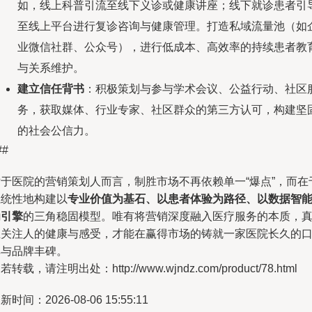
如，线上科普引流至线下义诊或健康讲座；线下就诊患者引
至线上平台进行复诊咨询与健康管理。打造私域流量池（如
业微信社群、公众号），进行低成本、高效率的持续患者教
与关系维护。
建立信任背书
：积极策划与参与学术会议、公益行动、社区
务，获取媒体、行业专家、社区群众的第三方认可，构建坚
的社会公信力。
##
对于医院的营销策划人而言，制胜市场不再依赖单一“爆点”，而在
系统性地构建以
专业价值为基石、以患者体验为路径、以数据智
为引擎
的三角稳固模型。唯有将营销深度融入医疗服务的本质，
正关注人的健康与感受，才能在赢得市场的铸就一家医院长久的
碑与品牌丰碑。
若转载，请注明出处：http://www.wjndz.com/product/78.html
新时间：2026-08-06 15:55:11