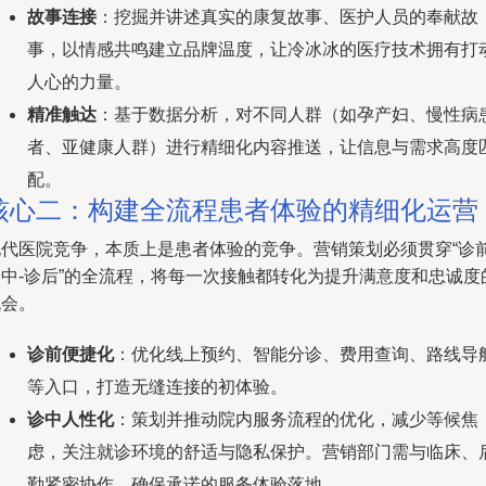
故事连接
：挖掘并讲述真实的康复故事、医护人员的奉献故
事，以情感共鸣建立品牌温度，让冷冰冰的医疗技术拥有打
人心的力量。
精准触达
：基于数据分析，对不同人群（如孕产妇、慢性病
者、亚健康人群）进行精细化内容推送，让信息与需求高度
配。
核心二：构建全流程患者体验的精细化运营
现代医院竞争，本质上是患者体验的竞争。营销策划必须贯穿“诊前
诊中-诊后”的全流程，将每一次接触都转化为提升满意度和忠诚度
机会。
诊前便捷化
：优化线上预约、智能分诊、费用查询、路线导
等入口，打造无缝连接的初体验。
诊中人性化
：策划并推动院内服务流程的优化，减少等候焦
虑，关注就诊环境的舒适与隐私保护。营销部门需与临床、
勤紧密协作，确保承诺的服务体验落地。