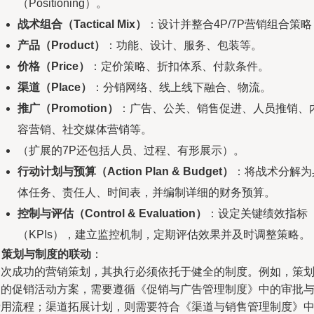
（Positioning）。
战术组合（Tactical Mix）
：设计并整合4P/7P营销组合策略
产品（Product）
：功能、设计、服务、包装等。
价格（Price）
：定价策略、折扣体系、付款条件。
渠道（Place）
：分销网络、线上线下融合、物流。
推广（Promotion）
：广告、公关、销售促进、人员推销、
容营销、社交媒体营销等。
（扩展的7P还包括人员、过程、有形展示）。
行动计划与预算（Action Plan & Budget）
：将战术分解为
体任务、责任人、时间表，并编制详细的财务预算。
控制与评估（Control & Evaluation）
：设定关键绩效指标
（KPIs），建立监控机制，定期评估效果并及时调整策略。
.
策划与制度的联动
：
一次成功的营销策划，其执行必须依托于健全的制度。例如，策
中的促销活动方案，需要遵循《促销与广告管理制度》中的审批
费用流程；渠道拓展计划，则需要符合《渠道与销售管理制度》