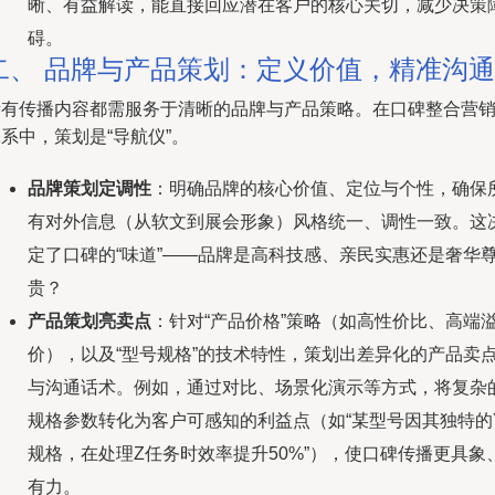
晰、有益解读，能直接回应潜在客户的核心关切，减少决策
碍。
二、 品牌与产品策划：定义价值，精准沟通
所有传播内容都需服务于清晰的品牌与产品策略。在口碑整合营
系中，策划是“导航仪”。
品牌策划定调性
：明确品牌的核心价值、定位与个性，确保
有对外信息（从软文到展会形象）风格统一、调性一致。这
定了口碑的“味道”——品牌是高科技感、亲民实惠还是奢华
贵？
产品策划亮卖点
：针对“产品价格”策略（如高性价比、高端
价），以及“型号规格”的技术特性，策划出差异化的产品卖
与沟通话术。例如，通过对比、场景化演示等方式，将复杂
规格参数转化为客户可感知的利益点（如“某型号因其独特的
规格，在处理Z任务时效率提升50%”），使口碑传播更具象
有力。