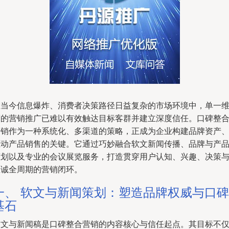
在当今信息爆炸、消费者决策路径日益复杂的市场环境中，单一
度的营销推广已难以有效触达目标客群并建立深度信任。口碑整
营销作为一种系统化、多渠道的策略，正成为企业构建品牌资产
驱动产品销售的关键。它通过巧妙融合软文新闻传播、品牌与产
策划以及专业的会议展览服务，打造贯穿用户认知、兴趣、决策
忠诚全周期的营销闭环。
一、 软文与新闻策划：塑造品牌权威与口碑
基石
软文与新闻稿是口碑整合营销的内容核心与信任起点。其目标不