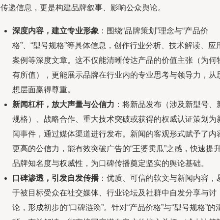
是传递信息，更是构建品牌叙事、影响公众舆论。
深度内容，建立专业形象
：围绕“品牌策划”理念与“产品价
格”、“型号规格”等具体信息，创作行业分析、技术解读、应
案例等深度文章。这不仅能清晰传达产品的价值主张（为何
有所值），更能展示品牌在行业内的专业思考与领导力，从
想层面赢得尊重。
新闻杠杆，放大声量与公信力
：将新品发布（涉及新型号、
规格）、战略合作、重大技术突破或获得的权威认证策划为
闻事件，通过媒体渠道进行发布。新闻的客观形式赋予了内
更高的公信力，能有效突破广告的“王婆卖瓜”之感，快速提
品牌知名度与权威性，为口碑传播奠定坚实的舆论基础。
口碑渗透，引发自发传播
：优质、可信的软文与新闻内容，
于被目标受众在社交媒体、行业论坛及社群中自发分享与讨
论，形成初步的“口碑涟漪”。针对“产品价格”与“型号规格”的