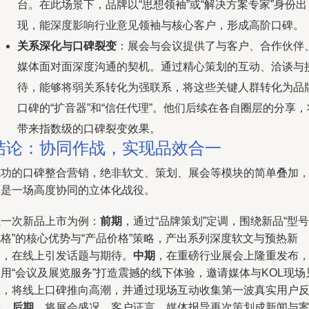
台。在此场景下，品牌以“思想领袖”或“解决方案专家”身份出
现，能深度影响行业意见领袖与核心客户，形成高阶口碑。
关系深化与口碑裂变
：展会与会议提供了与客户、合作伙伴
媒体面对面深度沟通的契机。通过精心策划的互动、洽谈与
待，能够将弱关系转化为强联系，将这些关键人群转化为品
口碑的“扩音器”和“信任代理”。他们后续在各自圈层的分享，
带来指数级的口碑裂变效果。
结论：协同作战，实现品效合一
成功的口碑整合营销，绝非软文、策划、展会等模块的简单叠加
而是一场高度协同的立体化战役。
以一次新品上市为例：
前期
，通过“品牌策划”定调，围绕新品“型号
格”的核心优势与“产品价格”策略，产出系列深度软文与预热新
闻，在线上引发话题与期待。
中期
，在重磅行业展会上隆重发布
用“会议及展览服务”打造震撼的线下体验，邀请媒体与KOL现场
证，将线上口碑推向高潮，并通过现场互动收集第一波真实用户
馈。
后期
，将展会盛况、客户证言、媒体报导再次策划成新闻与